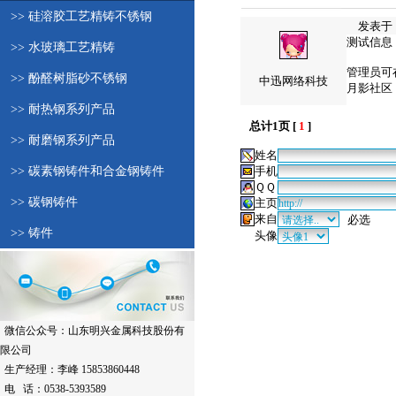
>> 硅溶胶工艺精铸不锈钢
发表于：200
测试信息
>> 水玻璃工艺精铸
管理员可
>> 酚醛树脂砂不锈钢
中迅网络科技
月影社区
>> 耐热钢系列产品
总计1页 [
1
]
>> 耐磨钢系列产品
姓名
>> 碳素钢铸件和合金钢铸件
手机
ＱＱ
>> 碳钢铸件
主页
来自
必选
>> 铸件
头像
微信公众号：山东明兴金属科技股份有
限公司
生产经理：李峰 15853860448
电 话：0538-5393589